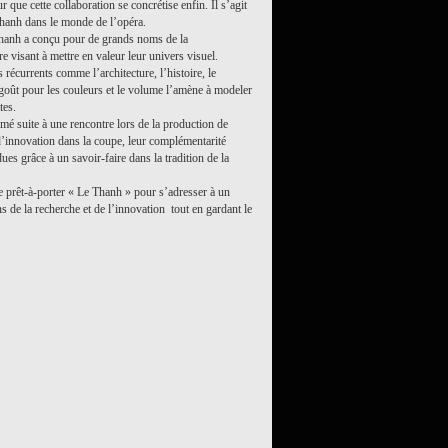
 que cette collaboration se concrétise enfin. Il s’agit
hanh dans le monde de l’opéra.
hanh a conçu pour de grands noms de la
 visant à mettre en valeur leur univers visuel.
récurrents comme l’architecture, l’histoire, le
n goût pour les couleurs et le volume l’amène à modeler
tes.
mé suite à une rencontre lors de la production de
d’innovation dans la coupe, leur complémentarité
dues grâce à un savoir-faire dans la tradition de la
 prêt-à-porter «
Le Thanh
» pour s’adresser à un
s de la recherche et de l’innovation tout en gardant le