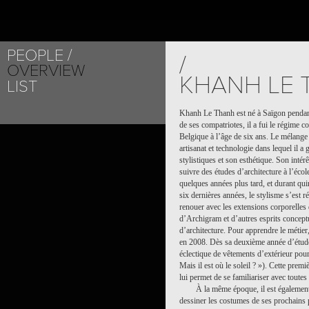
PEOPLE
/
OVERVIEW
KHANH LE
LIST
Khanh Le Thanh
est né à Saïgon penda
de ses compatriotes, il a fui le régime c
Belgique à l’âge de six ans. Le mélange 
artisanat et technologie dans lequel il a
stylistiques et son esthétique. Son intér
suivre des études d’architecture à l’éco
quelques années plus tard, et durant qu
six dernières années, le stylisme s’est ré
renouer avec les extensions corporelles d
d’Archigram et d’autres esprits concept
d’architecture. Pour apprendre le méti
en 2008. Dès sa deuxième année d’études,
éclectique de vêtements d’extérieur po
Mais il est où le soleil ? »). Cette pr
lui permet de se familiariser avec toutes 
À la même époque, il est égalemen
dessiner les costumes de ses prochains p