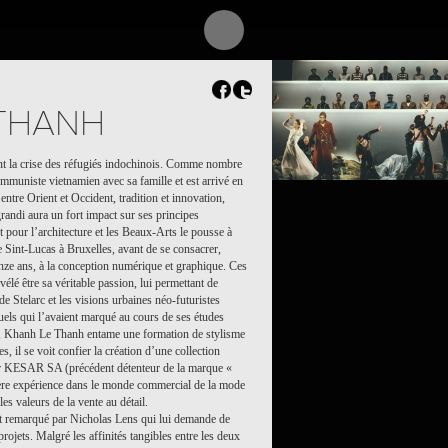
 THANH
nt la crise des réfugiés indochinois. Comme nombre
ommuniste vietnamien avec sa famille et est arrivé en
entre Orient et Occident, tradition et innovation,
 grandi aura un fort impact sur ses principes
êt pour l’architecture et les Beaux-Arts le pousse à
le Sint-Lucas à Bruxelles, avant de se consacrer,
inze ans, à la conception numérique et graphique. Ces
vélé être sa véritable passion, lui permettant de
e Stelarc et les visions urbaines néo-futuristes
uels qui l’avaient marqué au cours de ses études
er, Khanh Le Thanh entame une formation de stylisme
 il se voit confier la création d’une collection
ur KESAR SA (précédent détenteur de la marque «
emière expérience dans le monde commercial de la mode
les valeurs de la vente au détail.
t remarqué par Nicholas Lens qui lui demande de
rojets. Malgré les affinités tangibles entre les deux