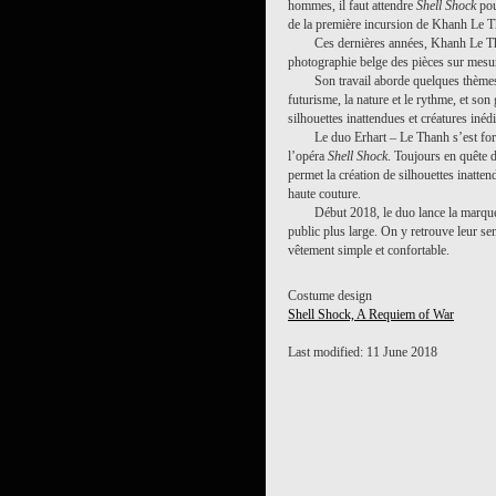
hommes, il faut attendre
Shell Shock
pour
de la première incursion de Khanh Le T
Ces dernières années, Khanh Le T
photographie belge des pièces sur mesure
Son travail aborde quelques thèmes 
futurisme, la nature et le rythme, et so
silhouettes inattendues et créatures inédi
Le duo Erhart – Le Thanh s’est for
l’opéra
Shell Shock
. Toujours en quête 
permet la création de silhouettes inatten
haute couture.
Début 2018, le duo lance la marque
public plus large. On y retrouve leur sen
vêtement simple et confortable.
Costume design
Shell Shock, A Requiem of War
Last modified: 11 June 2018