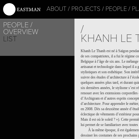
ABOUT
PROJECTS
PEOPLE
PL
PEOPLE
/
OVERVIEW
KHANH LE
LIST
Khanh Le Thanh
est né à Saïgon penda
de ses compatriotes, il a fui le régime c
Belgique à l’âge de six ans. Le mélange 
artisanat et technologie dans lequel il a
stylistiques et son esthétique. Son intér
suivre des études d’architecture à l’éco
quelques années plus tard, et durant qu
six dernières années, le stylisme s’est ré
renouer avec les extensions corporelles d
d’Archigram et d’autres esprits concept
d’architecture. Pour apprendre le méti
en 2008. Dès sa deuxième année d’études,
éclectique de vêtements d’extérieur po
Mais il est où le soleil ? »). Cette pr
lui permet de se familiariser avec toutes 
À la même époque, il est égalemen
dessiner les costumes de ses prochains p