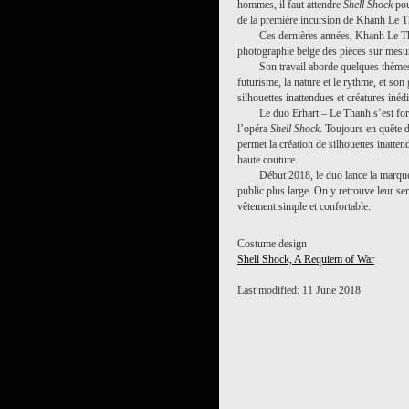
hommes, il faut attendre
Shell Shock
pour
de la première incursion de Khanh Le T
Ces dernières années, Khanh Le T
photographie belge des pièces sur mesure
Son travail aborde quelques thèmes 
futurisme, la nature et le rythme, et so
silhouettes inattendues et créatures inédi
Le duo Erhart – Le Thanh s’est for
l’opéra
Shell Shock
. Toujours en quête 
permet la création de silhouettes inatten
haute couture.
Début 2018, le duo lance la marque
public plus large. On y retrouve leur sen
vêtement simple et confortable.
Costume design
Shell Shock, A Requiem of War
Last modified: 11 June 2018