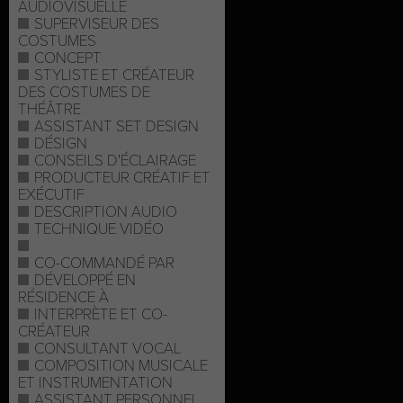
AUDIOVISUELLE
SUPERVISEUR DES
COSTUMES
CONCEPT
STYLISTE ET CRÉATEUR
DES COSTUMES DE
THÉÂTRE
ASSISTANT SET DESIGN
DÉSIGN
CONSEILS D'ÉCLAIRAGE
PRODUCTEUR CRÉATIF ET
EXÉCUTIF
DESCRIPTION AUDIO
TECHNIQUE VIDÉO
CO-COMMANDÉ PAR
DÉVELOPPÉ EN
RÉSIDENCE À
INTERPRÈTE ET CO-
CRÉATEUR
CONSULTANT VOCAL
COMPOSITION MUSICALE
ET INSTRUMENTATION
ASSISTANT PERSONNEL