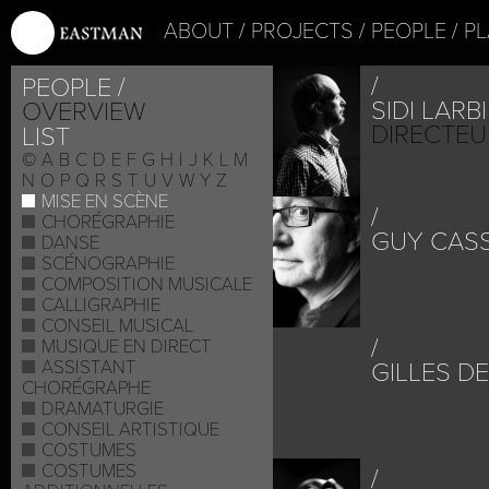
ABOUT
PROJECTS
PEOPLE
PL
PEOPLE
SIDI LARB
OVERVIEW
DIRECTEU
LIST
©
A
B
C
D
E
F
G
H
I
J
K
L
M
N
O
P
Q
R
S
T
U
V
W
Y
Z
MISE EN SCÈNE
CHORÉGRAPHIE
GUY CASS
DANSE
SCÉNOGRAPHIE
COMPOSITION MUSICALE
CALLIGRAPHIE
CONSEIL MUSICAL
MUSIQUE EN DIRECT
ASSISTANT
GILLES D
CHORÉGRAPHE
DRAMATURGIE
CONSEIL ARTISTIQUE
COSTUMES
COSTUMES