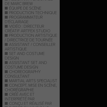
DE MARC BREW
ÉQUIPE DE SCÈNE
PRODUCTION TECHNIQUE
PROGRAMMATEUR
D'ÉCLAIRAGE
VIDÉO : DIRECTEUR
CRÉATIF ARTFEX STUDIO
PRODUCTION ARTISTIQUE
/ DIRECTRICE DE TOURNÉE
ASSISTANT / CONSEILLER
ARTISTIQUE
SET AND COSTUME
DESIGN
ASSISTANT SET AND
COSTUME DESIGN
CHOREOGRAPHY
CONSULTANT
MARTIAL ARTS SPECIALIST
CONCEPT, MISE EN SCÈNE,
CHORÉGRAPHIE
CRÉÉ AVEC ET
INTERPRÉTÉ PAR
CONÇU ET RÉALISÉ PAR