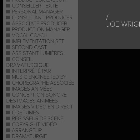
CONSEILLER TEXTE
PERSONAL MANAGER
CONSULTANT PRODUCER
JOE WRIG
ASSOCIATE PRODUCER
PRODUCTION MANAGER
VOCAL COACH
IMPLEMENTATION SET
SECOND CAST
ASSISTANT LUMIÈRES
CONSEIL
DRAMATURGIQUE
INTERPRÉTÉ PAR
MUSIC ENGINEERED BY
CHORÉGRAPHE ASSOCIÉE
IMAGES ANIMÉES
CONCEPTION SONORE
DES IMAGES ANIMÉES
IMAGES VIDÉO EN DIRECT
COSTUMES
RÉGISSEUR DE SCÈNE
COPYRIGHT VIDÉO
ARRANGEUR
DRAMATURGIE