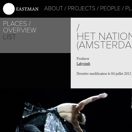
ABOUT
PROJECTS
PEOPLE
PL
PLACES
/
OVERVIEW
HET NATIO
LIST
(AMSTERDA
Producer
Labyrinth
Dernière modification le 04 juillet 2012