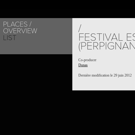
PLACES
/
OVERVIEW
FESTIVAL E
LIST
(PERPIGNAN
Co-producer
Dunas
Dernière modification le 29 juin 2012