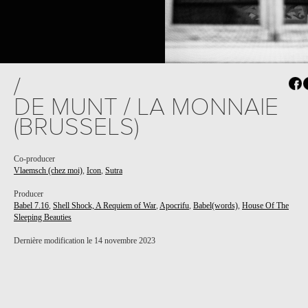
/
DE MUNT / LA MONNAIE
(BRUSSELS)
Co-producer
Vlaemsch (chez moi)
,
Icon
,
Sutra
Producer
Babel 7.16
,
Shell Shock, A Requiem of War
,
Apocrifu
,
Babel(words)
,
House Of The
Sleeping Beauties
Dernière modification le 14 novembre 2023