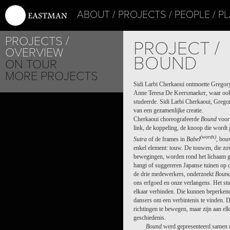
ABOUT
PROJECTS
PEOPLE
PL
PROJECTS
PROJECT /
OVERVIEW
BOUND
ON TOUR
MORE PROJECTS
Sidi Larbi Cherkaoui ontmoette Grego
Anne Teresa De Keersmaeker, waar ook
studeerde. Sidi Larbi Cherkaoui, Greg
van een gezamenlijke creatie.
Cherkaoui choreografeerde
Bound
voor 
link, de koppeling, de knoop die wordt 
(
words)
Sutra
of de frames in
Babel
, bou
enkel element: touw. De touwen, die zow
bewegingen, worden rond het lichaam g
hangt of suggereren Japanse tuinen op 
de drie medewerkers, onderzoekt
Boun
ons erfgoed en onze verlangens. Het st
elkaar verbinden. Die kunnen beperkend
dansers om een verbintenis te vinden. 
richtingen te bewegen, maar zijn aan el
geschiedenis.
Bound
werd gepresenteerd samen 