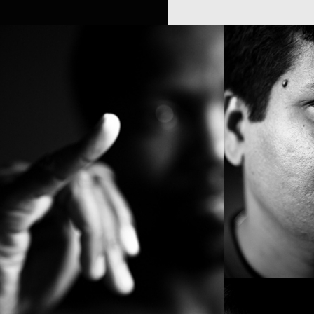
SHAN
KVS (BRUS
STEFAN KNAPIK
MANJUNAT
'MANJU'