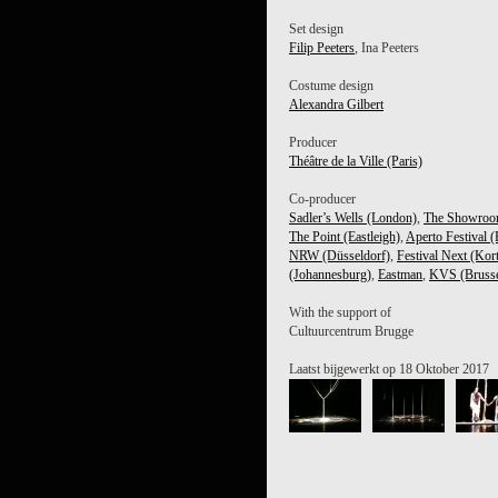
GREGORY MAQOMA
Set design
Filip Peeters
, Ina Peeters
Costume design
Alexandra Gilbert
Producer
Théâtre de la Ville (Paris)
Co-producer
Sadler’s Wells (London)
,
The Showroom 
The Point (Eastleigh)
,
Aperto Festival (
NRW (Düsseldorf)
,
Festival Next (Kort
(Johannesburg)
,
Eastman
,
KVS (Brusse
With the support of
Cultuurcentrum Brugge
Laatst bijgewerkt op 18 Oktober 2017