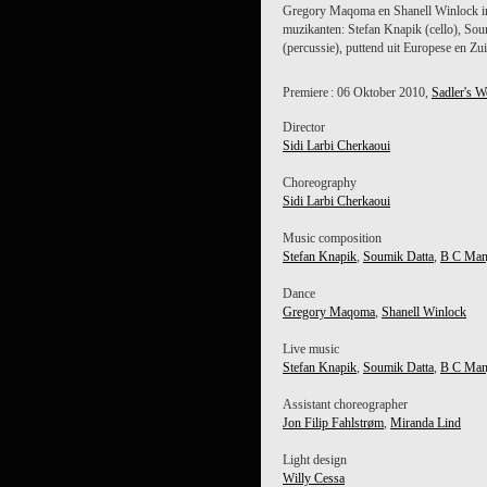
Gregory Maqoma en Shanell Winlock in 
muzikanten: Stefan Knapik (cello), So
(percussie), puttend uit Europese en Zui
Premiere : 06 Oktober 2010,
Sadler's W
Director
Sidi Larbi Cherkaoui
Choreography
Sidi Larbi Cherkaoui
Music composition
Stefan Knapik
,
Soumik Datta
,
B C Man
Dance
Gregory Maqoma
,
Shanell Winlock
Live music
Stefan Knapik
,
Soumik Datta
,
B C Man
Assistant choreographer
Jon Filip Fahlstrøm
,
Miranda Lind
Light design
Willy Cessa