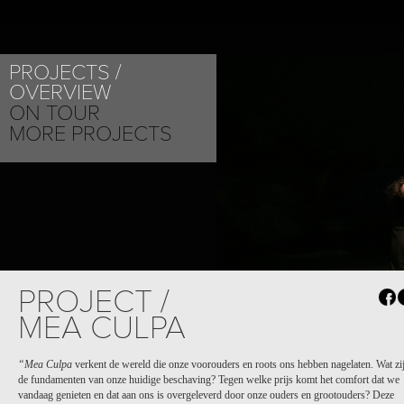
ABOUT
PROJECTS
PROJECTS
OVERVIEW
ON TOUR
MORE PROJECTS
PROJECT /
MEA CULPA
“Mea Culpa
verkent de wereld die onze voorouders en roots ons hebben nagelaten. Wat zi
de fundamenten van onze huidige beschaving? Tegen welke prijs komt het comfort dat we
vandaag genieten en dat aan ons is overgeleverd door onze ouders en grootouders? Deze