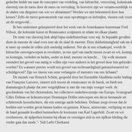
gedachte leidde me naar de concepten van verdeling, van hiërarchie, verovering, kolonisatie
slavernij van de mens door de mens en vervuiling. In hoeverre zijn we verantwoordelijk v
de daden van diegenen van wie we afstammen? Worden we niet belemmerd door hun
keuzes? Zelfs de meest geavanceerde van onze opvattingen en leefstijlen, vloeien ook voort
uit dit oergeweld...
Ik ben ondermeer geïnspireerd door het werk van de Amerikaanse kunstenaar Fred
Wilson, die koloniale kunst en Renaissance sculpturen in relatie tot elkaar plaatst.
De notie van slavernij leek altijd bijna ondefinieerbaar voor mij. In bepaalde gevallen
dient de meester de slaaf even zeer als de slaaf de meester. Deze dubbelzinnigheid valt me 
te meer op omdat de rollen zich oneindig omkeren. Net als in een schaakspel, wordt de
hiërarchie omvergeworpen in revoluties, in een spel van macht tussen zwart en wit, koning
en koningin, verleden en heden, ouder en kind, meester en knecht... Op welk moment
verandert het gevoel van nuttig te willen zijn voor anderen in het gevoel door hen gebruikt 
worden? En wanneer precies wordt een gevoel van rechtvaardigheid getransformeerd tot
schuldgevoel? Zijn we slaven van onze verlangens of meesters van ons lichaam?
De muziek van Heinrich Schütz, gespeeld door het Ensemble Akadêmia onder leiding
van Françoise Lasserre, situeert zich tussen de renaissance en de barok, en biedt een
dramaturgisch plaatje dat zeer vergelijkbaar is met die van mijn vroeger werk: de
geschiedenis van het christendom, het collectieve onderbewustzijn van Europa. Scenograaf
Gilles Delmas en lichtontwerper Dominique Drillot ontworpen een decor bestaande uit
schitterende kroonluchters, die een smerige aarde belichten. Delmas zorgt ervoor dat de
beelden niet worden gevat binnen kaders en grenzen. Klasse, aristocratie, verfijning en met
de hand genaaide kwaliteit kenmerken de kostuums van Karl Lagerfeld. Zwart en wit
overheersen, de tijdperken komen bij elkaar en verenigen zich in een tijdloze kleding die
verder gaat dan mode."- Sidi Larbi Cherkaoui