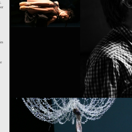
,
oor
des
te