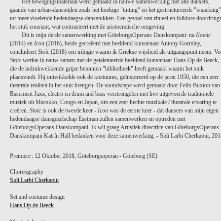
Het bewegingsmateriaal werd gemaakt in nauwe samenwerking met alle dansers,
gaande van urban-dansstijlen zoals het hoekige "tutting" en het gestructureerde "waacking"
tot meer vloeiende hedendaagse dansstukken. Een gevoel van ritueel en folklore doordringt
het stuk constant, wat contrasteert met de aristocratische omgeving.
Dit is mijn derde samenwerking met GöteborgsOperans Danskompani: na
Noetic
(2014) en
Icon
(2016), beide gecreëerd met beeldend kunstenaar Antony Gormley,
concludeert
Stoic
(2018) een trilogie waarin ik Griekse wijsheid als uitgangspunt neem. Vo
Stoic
werkte ik nauw samen met de getalenteerde beeldend kunstenaar Hans Op de Beeck,
die de indrukwekkende grijze betonnen "bibliotheek" heeft gemaakt waarin het stuk
plaatsvindt. Hij ontwikkelde ook de kostuums, geïnspireerd op de jaren 1950, die een zeer
theatrale realiteit in het stuk brengen. De soundscape werd gemaakt door Felix Buxton van
Basement Jaxx; electro en drum and bass verstrengelen met live uitgevoerde traditionele
muziek uit Marokko, Congo en Japan, om een zeer hechte muzikale / theatrale ervaring te
creëren.
Stoic
is ook de tweede keer -
Icon
was de eerste keer - dat dansers van mijn eigen
hedendaagse dansgezelschap Eastman zullen samenwerken en optreden met
GöteborgsOperans Danskompani. Ik wil graag Artistiek directrice van GöteborgsOperans
ANNA SATO
Danskompani Katrín Hall bedanken voor deze samenwerking. - Sidi Larbi Cherkaoui, 201
Premiere : 12 Oktober 2018, Göteborgsoperan - Göteborg (SE)
Choreography
Sidi Larbi Cherkaoui
Set and costume design
Hans Op de Beeck