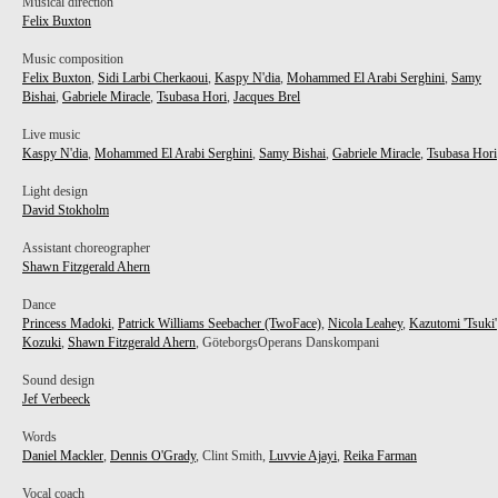
Musical direction
Felix Buxton
Music composition
Felix Buxton
,
Sidi Larbi Cherkaoui
,
Kaspy N'dia
,
Mohammed El Arabi Serghini
,
Samy
Bishai
,
Gabriele Miracle
,
Tsubasa Hori
,
Jacques Brel
Live music
Kaspy N'dia
,
Mohammed El Arabi Serghini
,
Samy Bishai
,
Gabriele Miracle
,
Tsubasa Hori
Light design
David Stokholm
Assistant choreographer
Shawn Fitzgerald Ahern
Dance
Princess Madoki
,
Patrick Williams Seebacher (TwoFace)
,
Nicola Leahey
,
Kazutomi 'Tsuki'
Kozuki
,
Shawn Fitzgerald Ahern
, GöteborgsOperans Danskompani
Sound design
Jef Verbeeck
Words
Daniel Mackler
,
Dennis O'Grady
, Clint Smith,
Luvvie Ajayi
,
Reika Farman
Vocal coach