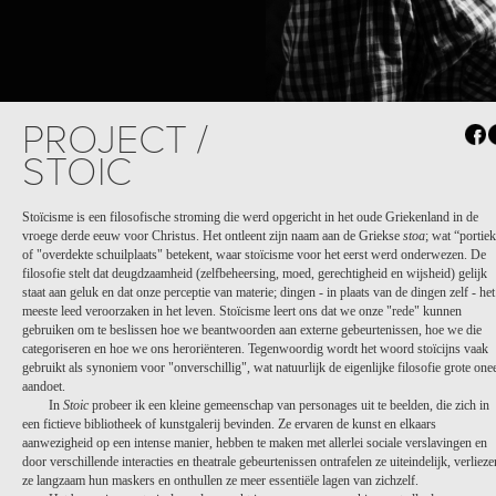
PROJECT /
STOIC
Stoïcisme is een filosofische stroming die werd opgericht in het oude Griekenland in de
vroege derde eeuw voor Christus. Het ontleent zijn naam aan de Griekse
stoa
; wat “portie
of "overdekte schuilplaats" betekent, waar stoïcisme voor het eerst werd onderwezen. De
filosofie stelt dat deugdzaamheid (zelfbeheersing, moed, gerechtigheid en wijsheid) gelijk
staat aan geluk en dat onze perceptie van materie; dingen - in plaats van de dingen zelf - het
meeste leed veroorzaken in het leven. Stoïcisme leert ons dat we onze "rede" kunnen
gebruiken om te beslissen hoe we beantwoorden aan externe gebeurtenissen, hoe we die
categoriseren en hoe we ons heroriënteren. Tegenwoordig wordt het woord stoïcijns vaak
gebruikt als synoniem voor "onverschillig", wat natuurlijk de eigenlijke filosofie grote one
aandoet.
In
Stoic
probeer ik een kleine gemeenschap van personages uit te beelden, die zich in
een fictieve bibliotheek of kunstgalerij bevinden. Ze ervaren de kunst en elkaars
aanwezigheid op een intense manier, hebben te maken met allerlei sociale verslavingen en
door verschillende interacties en theatrale gebeurtenissen ontrafelen ze uiteindelijk, verlieze
ze langzaam hun maskers en onthullen ze meer essentiële lagen van zichzelf.