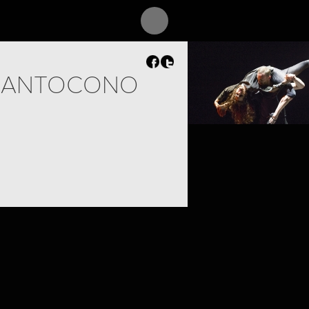
PROJECT /
M¡LONGA
SANTOCONO