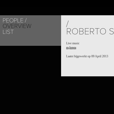
PEOPLE
/
OVERVIEW
ROBERTO 
LIST
Live music
m¡longa
Laatst bijgewerkt op 09 April 2013