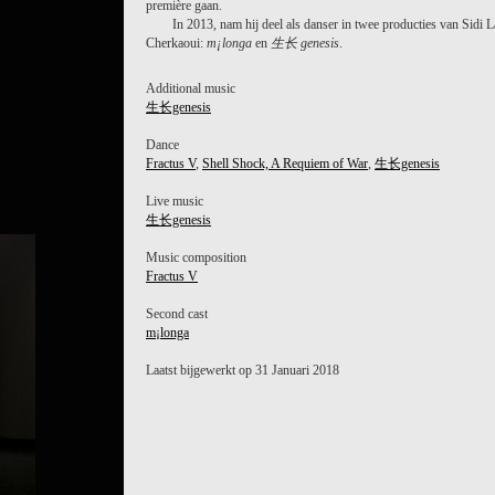
première gaan.
In 2013, nam hij deel als danser in twee producties van Sidi L
Cherkaoui:
m¡longa
en
生长 genesis
.
Additional music
生长genesis
Dance
Fractus V
,
Shell Shock, A Requiem of War
,
生长genesis
Live music
生长genesis
Music composition
Fractus V
Second cast
m¡longa
Laatst bijgewerkt op 31 Januari 2018