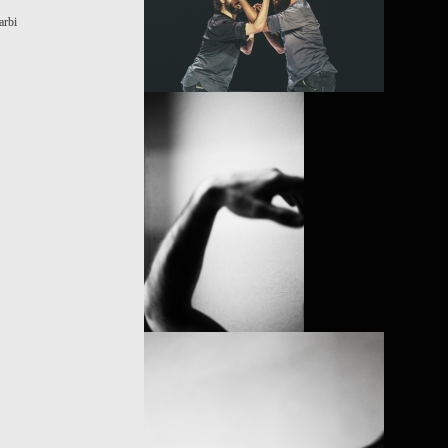
arbi
PROJECT /
FRACTUS V