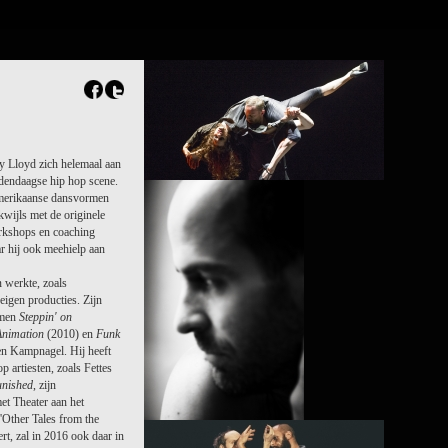
ny Lloyd zich helemaal aan
dendaagse hip hop scene.
PROJECT /
 Amerikaanse dansvormen
M¡LONGA
kwijls met de originele
workshops en coaching
ar hij ook meehielp aan
 werkte, zoals
eigen producties. Zijn
amen
Steppin' on
Animation
(2010) en
Funk
n Kampnagel. Hij heeft
 artiesten, zoals Fettes
nished
, zijn
et Theater aan het
Other Tales from the
t, zal in 2016 ook daar in