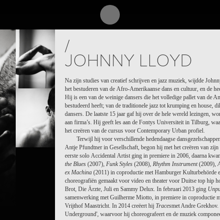
/
JOHNNY LLOYD
Na zijn studies van creatief schrijven en jazz muziek, wijdde John
het bestuderen van de Afro-Amerikaanse dans en cultuur, en de he
Hij is een van de weinige dansers die het volledige pallet van de
bestudeerd heeft; van de traditionele jazz tot krumping en house, di
dansers. De laatste 15 jaar gaf hij over de hele wereld lezingen, 
aan firma’s. Hij geeft les aan de Fontys Universiteit in Tilburg, wa
het creëren van de cursus voor Contemporary Urban profiel.
Terwijl hij voor verschillende hedendaagse dansgezelschappen
Antje Pfundtner in Gesellschaft, begon hij met het creëren van zijn 
eerste solo Accidental Artist ging in premiere in 2006, daarna kw
the Blues
(2007),
Funk Styles
(2008),
Rhythm Instrument
(2009),
ex Machina
(2011) in coproductie met Hamburger Kulturbehörde e
choreografiën gemaakt voor video en theater voor Duitse top hip hop
Brot, Die Ärzte, Juli en Sammy Delux. In februari 2013 ging
Unpu
samenwerking met Guilherme Miotto, in premiere in coproductie m
Vrijthof Maastricht. In 2014 creëert hij
Traces
met Andre Grekhov. '
Underground', waarvoor hij choreografeert en de muziek componeer