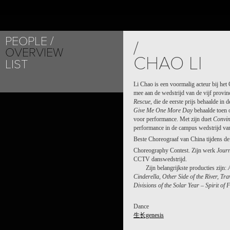
PEOPLE
/
OVERVIEW
CHAO LI
LIST
Li Chao is een voormalig acteur bij he
mee aan de wedstrijd van de vijf prov
Rescue
, die de eerste prijs behaalde in 
Give Me One More Day
behaalde toen o
voor performance. Met zijn duet
Convi
performance in de campus wedstrijd va
Beste Choreograaf van China tijdens de
Choreography Contest. Zijn werk
Jour
CCTV danswedstrijd.
Zijn belangrijkste producties zijn:
Cinderella, Other Side of the River, Tr
Divisions of the Solar Year – Spirit of 
Dance
生长genesis