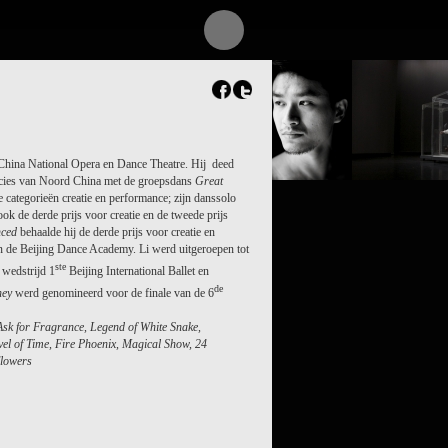
t China National Opera en Dance Theatre. Hij deed
incies van Noord China met de groepsdans
Great
PROJECT /
de categorieën creatie en performance; zijn danssolo
生长GENESI
ok de derde prijs voor creatie en de tweede prijs
nced
behaalde hij de derde prijs voor creatie en
n de Beijing Dance Academy. Li werd uitgeroepen tot
ste
 wedstrijd 1
Beijing International Ballet en
de
ney
werd genomineerd voor de finale van de 6
Ask for Fragrance, Legend of White Snake,
avel of Time, Fire Phoenix, Magical Show, 24
Flowers