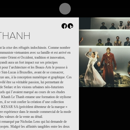
 THANH
t la crise des réfugiés indochinois. Comme nombre
ommuniste vietnamien avec sa famille et est arrivé en
entre Orient et Occident, tradition et innovation,
 grandi aura un fort impact sur ses principes
êt pour l’architecture et les Beaux-Arts le pousse à
le Sint-Lucas à Bruxelles, avant de se consacrer,
inze ans, à la conception numérique et graphique. Ces
vélé être sa véritable passion, lui permettant de
e Stelarc et les visions urbaines néo-futuristes
uels qui l’avaient marqué au cours de ses études
er, Khanh Le Thanh entame une formation de stylisme
 il se voit confier la création d’une collection
ur KESAR SA (précédent détenteur de la marque «
emière expérience dans le monde commercial de la mode
les valeurs de la vente au détail.
t remarqué par Nicholas Lens qui lui demande de
rojets. Malgré les affinités tangibles entre les deux