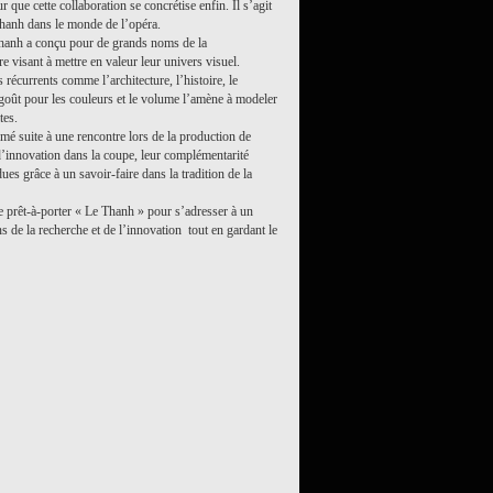
 que cette collaboration se concrétise enfin. Il s’agit
hanh dans le monde de l’opéra.
hanh a conçu pour de grands noms de la
 visant à mettre en valeur leur univers visuel.
récurrents comme l’architecture, l’histoire, le
n goût pour les couleurs et le volume l’amène à modeler
tes.
mé suite à une rencontre lors de la production de
d’innovation dans la coupe, leur complémentarité
dues grâce à un savoir-faire dans la tradition de la
 prêt-à-porter « Le Thanh » pour s’adresser à un
s de la recherche et de l’innovation tout en gardant le