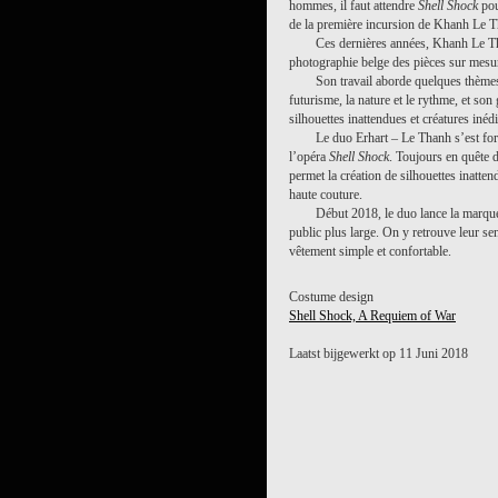
hommes, il faut attendre
Shell Shock
pour
de la première incursion de Khanh Le T
Ces dernières années, Khanh Le T
photographie belge des pièces sur mesure
Son travail aborde quelques thèmes 
futurisme, la nature et le rythme, et so
silhouettes inattendues et créatures inédi
Le duo Erhart – Le Thanh s’est for
l’opéra
Shell Shock
. Toujours en quête 
permet la création de silhouettes inatten
haute couture.
Début 2018, le duo lance la marque
public plus large. On y retrouve leur sen
vêtement simple et confortable.
Costume design
Shell Shock, A Requiem of War
Laatst bijgewerkt op 11 Juni 2018