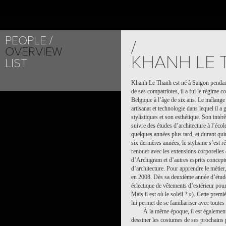
PEOPLE
/
OVERVIEW
KHANH LE
LIST
Khanh Le Thanh est né à Saïgon pendan
de ses compatriotes, il a fui le régime c
Belgique à l’âge de six ans. Le mélange 
artisanat et technologie dans lequel il a
stylistiques et son esthétique. Son intér
suivre des études d’architecture à l’éco
quelques années plus tard, et durant qu
six dernières années, le stylisme s’est ré
renouer avec les extensions corporelles d
d’Archigram et d’autres esprits concept
d’architecture. Pour apprendre le méti
en 2008. Dès sa deuxième année d’études,
éclectique de vêtements d’extérieur po
Mais il est où le soleil ? »). Cette pr
lui permet de se familiariser avec toutes 
À la même époque, il est égalemen
dessiner les costumes de ses prochains p