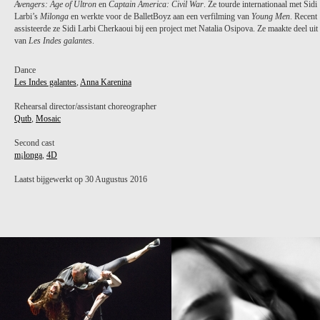
MOSAIC
Avengers: Age of Ultron
en
Captain America: Civil War
. Ze tourde internationaal met Sidi
Larbi’s
Milonga
en werkte voor de BalletBoyz aan een verfilming van
Young Men
. Recent
assisteerde ze Sidi Larbi Cherkaoui bij een project met Natalia Osipova. Ze maakte deel uit
van
Les Indes galantes
.
Dance
PROJECT /
Les Indes galantes
,
Anna Karenina
ANNA KARENINA
Rehearsal director/assistant choreographer
Qutb
,
Mosaic
Second cast
m¡longa
,
4D
Laatst bijgewerkt op 30 Augustus 2016