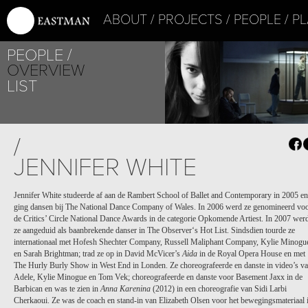
ABOUT
PROJECTS
PEOPLE
PL
PEOPLE
OVERVIEW
LIST
PROJECT /
/
LES INDES GALA
JENNIFER WHITE
Jennifer White studeerde af aan de Rambert School of Ballet and Contemporary in 2005 en
ging dansen bij The National Dance Company of Wales. In 2006 werd ze genomineerd vo
de Critics’ Circle National Dance Awards in de categorie Opkomende Artiest. In 2007 wer
ze aangeduid als baanbrekende danser in The Observer‘s Hot List. Sindsdien tourde ze
internationaal met Hofesh Shechter Company, Russell Maliphant Company, Kylie Minogu
en Sarah Brightman; trad ze op in David McVicer’s
Aida
in de Royal Opera House en met
The Hurly Burly Show in West End in Londen. Ze choreografeerde en danste in video’s v
Adele, Kylie Minogue en Tom Vek; choreografeerde en danste voor Basement Jaxx in de
Barbican en was te zien in
Anna Karenina
(2012) in een choreografie van Sidi Larbi
PROJECT /
Cherkaoui. Ze was de coach en stand-in van Elizabeth Olsen voor het bewegingsmateriaal 