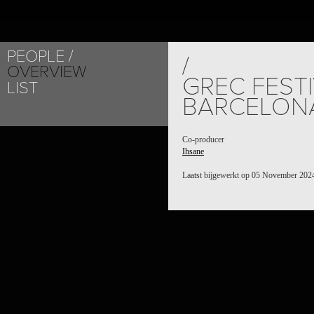
PEOPLE
/
OVERVIEW
GREC FEST
LIST
BARCELON
Co-producer
Ihsane
Laatst bijgewerkt op 05 November 202