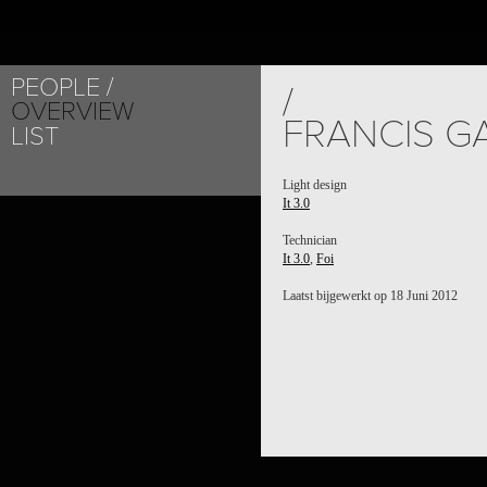
PEOPLE
/
OVERVIEW
FRANCIS G
LIST
Light design
It 3.0
Technician
It 3.0
,
Foi
Laatst bijgewerkt op 18 Juni 2012