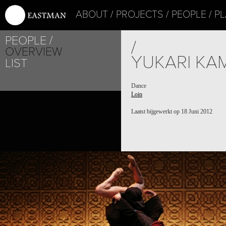
ABOUT
PROJECTS
PEOPLE
PL
PEOPLE
/
OVERVIEW
YUKARI KAM
LIST
Dance
Loin
Laatst bijgewerkt op 18 Juni 2012