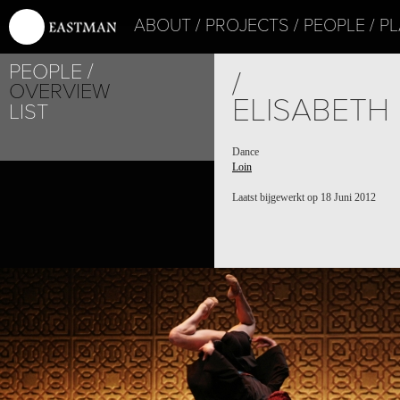
ABOUT
PROJECTS
PEOPLE
PL
PEOPLE
/
OVERVIEW
ELISABETH
LIST
Dance
Loin
Laatst bijgewerkt op 18 Juni 2012