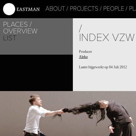
ABOUT
PROJECTS
PEOPLE
PL
PLACES
PROJECT /
/
OVERVIEW
ALEKO
INDEX VZW
LIST
Producer
Aleko
Laatst bijgewerkt op 04 Juli 2012