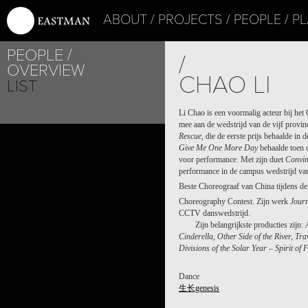
ABOUT
PROJECTS
PEOPLE
PL
PEOPLE
/
OVERVIEW
CHAO LI
LIST
Li Chao is een voormalig acteur bij he
mee aan de wedstrijd van de vijf prov
Rescue
, die de eerste prijs behaalde in 
Give Me One More Day
behaalde toen o
voor performance. Met zijn duet
Convi
performance in de campus wedstrijd va
Beste Choreograaf van China tijdens de
Choreography Contest. Zijn werk
Jour
CCTV danswedstrijd.
Zijn belangrijkste producties zijn:
Cinderella, Other Side of the River, Tr
Divisions of the Solar Year – Spirit of 
Dance
生长genesis