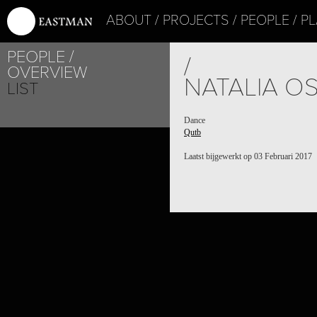
ABOUT
PROJECTS
PEOPLE
PL
PEOPLE
/
OVERVIEW
NATALIA O
LIST
Dance
Qutb
Laatst bijgewerkt op 03 Februari 2017