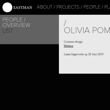
ABOUT
PROJECTS
PEOPLE
PL
PEOPLE
/
OVERVIEW
OLIVIA PO
LIST
Costume design
Medusa
Laatst bijgewerkt op 20 Juni 2019