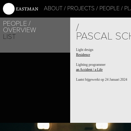
ABOUT
PROJECTS
PEOPLE
PL
PEOPLE
/
OVERVIEW
PASCAL SC
LIST
Light design
Residence
Lighting programmer
an Accident / a Life
Laatst bijgewerkt op 24 Januari 2024