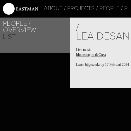
ABOUT
PROJECTS
PEOPLE
PL
PEOPLE
/
OVERVIEW
LEA DESAN
LIST
Live music
Idomeneo, re di Creta
Laatst bijgewerkt op 17 Februari 2024