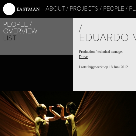
ABOUT
PROJECTS
PEOPLE
PL
PEOPLE
/
OVERVIEW
EDUARDO 
LIST
Production / technical manager
Dunas
Laatst bijgewerkt op 18 Juni 2012