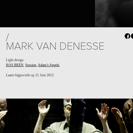
/
MARK VAN DENESSE
Light design
HAS BEEN
,
Session
,
Adam’s Appels
Laatst bijgewerkt op 21 Juni 2012