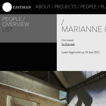
ABOUT
PROJECTS
PEOPLE
PL
PEOPLE
/
OVERVIEW
MARIANNE 
LIST
Live music
La Zon-mai
Laatst bijgewerkt op 18 Juni 2012