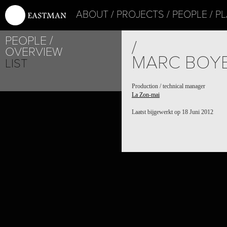
ABOUT
PROJECTS
PEOPLE
PL
PEOPLE
/
OVERVIEW
MARC BOY
LIST
Production / technical manager
La Zon-mai
Laatst bijgewerkt op 18 Juni 2012