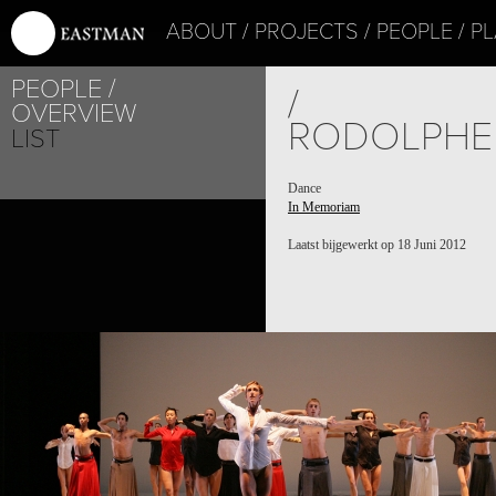
ABOUT
PROJECTS
PEOPLE
PL
PEOPLE
/
OVERVIEW
RODOLPHE
LIST
Dance
In Memoriam
Laatst bijgewerkt op 18 Juni 2012