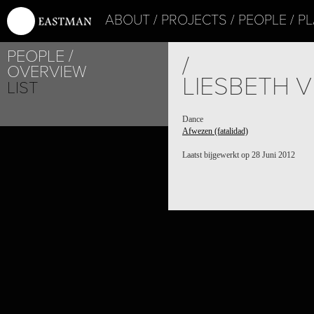
ABOUT
PROJECTS
PEOPLE
PL
PEOPLE
/
OVERVIEW
LIESBETH 
LIST
Dance
Afwezen (fatalidad)
Laatst bijgewerkt op 28 Juni 2012