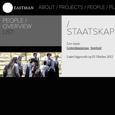
ABOUT
PROJECTS
PEOPLE
PL
PEOPLE
/
OVERVIEW
STAATSKAP
LIST
Live music
Götterdämmerung
,
Siegfried
PROJECT /
GÖTTERDÄMMERUNG
Laatst bijgewerkt op 02 Oktober 2012