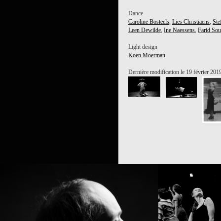
Dance
Caroline Bosteels
,
Lies Christiaens
,
Ste
Leen Dewilde
,
Ine Naessens
,
Farid Sou
Light design
Koen Moerman
Dernière modification le 19 février 201