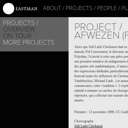
ABOUT
PROJECTS
PEOPLE
PL
PROJECTS
PROJECT /
OVERVIEW
AFWEZEN (F
ON TOUR
MORE PROJECTS
Alors que Sidi Larbi Cherkaoui était en 
dansait, Pol Coussement, le directeur ar
Polydans, l'a invité à créer une pièce 
une première tentative de réalignement 
des parties très mathématiques, d’autres p
des expressions théâtrales particulièrem
brassait toutes les influences de Cher
Vandekeybus, Michael Laub...) et annonça
connaissance, cette « tradition ». L'expé
stimulé à entamer sa carrière de chorég
répertoire, qui a effectué une tournée d
années.
Première : 13 novembre 1999, CC Gul
Choreography
Sidi Larbi Cherkaoui