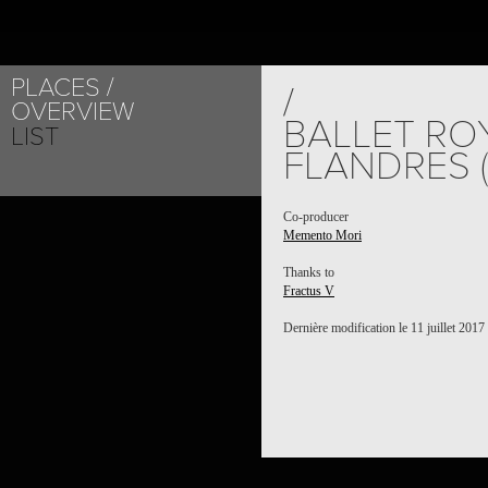
PLACES
PROJECT /
/
OVERVIEW
MEMENTO MORI
BALLET RO
LIST
FLANDRES 
Co-producer
Memento Mori
Thanks to
Fractus V
Dernière modification le 11 juillet 2017