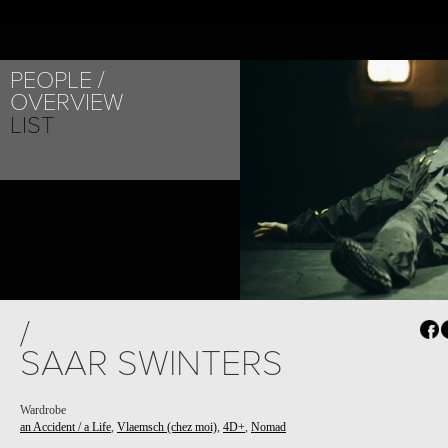
PEOPLE
OVERVIEW
LIST
PROJECT /
/
VLAEMSCH (CHEZ MOI)
SAAR SWINTERS
Wardrobe
an Accident / a Life
,
Vlaemsch (chez moi)
,
4D+
,
Nomad