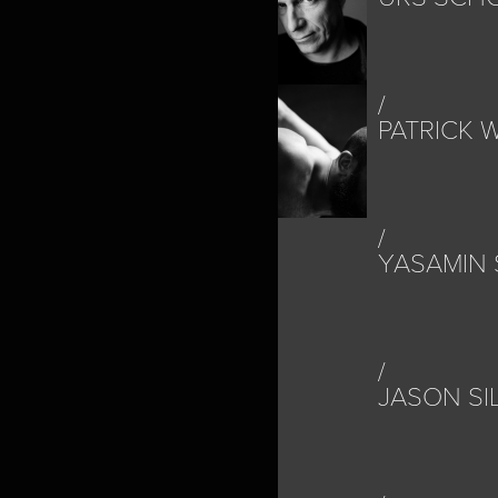
PATRICK 
YASAMIN 
JASON SI