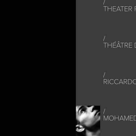
THEATER
THÉÂTRE 
RICCARDO
MOHAMED