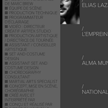
DE MARC BREW
ELIAS LAZ
ÉQUIPE DE SCÈNE
PRODUCTION TECHNIQUE
PROGRAMMATEUR
D'ÉCLAIRAGE
VIDÉO : DIRECTEUR
CRÉATIF ARTFEX STUDIO
L’EMPREI
PRODUCTION ARTISTIQUE
/ DIRECTRICE DE TOURNÉE
ASSISTANT / CONSEILLER
ARTISTIQUE
SET AND COSTUME
DESIGN
ALMA MU
ASSISTANT SET AND
COSTUME DESIGN
CHOREOGRAPHY
CONSULTANT
MARTIAL ARTS SPECIALIST
CONCEPT, MISE EN SCÈNE,
CHORÉGRAPHIE
NATIONA
CRÉÉ AVEC ET
INTERPRÉTÉ PAR
CONÇU ET RÉALISÉ PAR