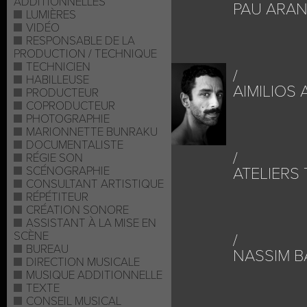
ADDITIONNELLES
PAU ARA
LUMIÈRES
VIDÉO
RESPONSABLE DE LA
PRODUCTION / TECHNIQUE
TECHNICIEN
HABILLEUSE
AIMILIOS
PRODUCTEUR
COPRODUCTEUR
PHOTOGRAPHIE
MARIONNETTE BUNRAKU
DOCUMENTALISTE
RÉGIE SON
SCÉNOGRAPHIE
ATELIERS
CONSULTANT ARTISTIQUE
RÉPÉTITEUR
CRÉATION SONORE
ASSISTANT À LA MISE EN
SCÈNE
BUREAU
NASSIM 
DIRECTION MUSICALE
MUSIQUE ADDITIONNELLE
TEXTE
CONSEIL MUSICAL