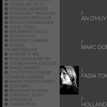
CONSEILLER TEXTE
PERSONAL MANAGER
CONSULTANT PRODUCER
AN D'HUY
ASSOCIATE PRODUCER
PRODUCTION MANAGER
VOCAL COACH
IMPLEMENTATION SET
SECOND CAST
ASSISTANT LUMIÈRES
CONSEIL
MARC DO
DRAMATURGIQUE
INTERPRÉTÉ PAR
MUSIC ENGINEERED BY
CHORÉGRAPHE ASSOCIÉE
IMAGES ANIMÉES
CONCEPTION SONORE
FADIA TO
DES IMAGES ANIMÉES
IMAGES VIDÉO EN DIRECT
COSTUMES
RÉGISSEUR DE SCÈNE
COPYRIGHT VIDÉO
ARRANGEUR
HOLLAND 
DRAMATURGIE