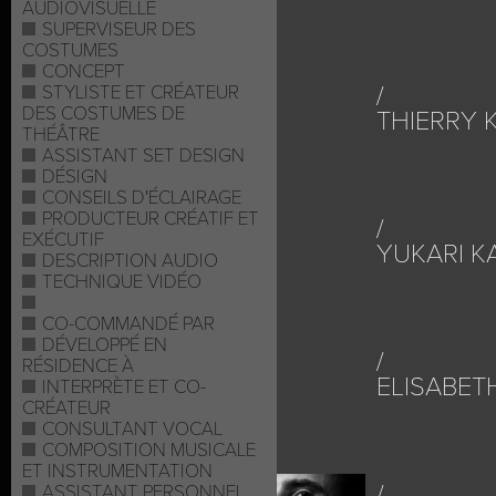
AUDIOVISUELLE
SUPERVISEUR DES
COSTUMES
CONCEPT
STYLISTE ET CRÉATEUR
DES COSTUMES DE
THIERRY 
THÉÂTRE
ASSISTANT SET DESIGN
DÉSIGN
CONSEILS D'ÉCLAIRAGE
PRODUCTEUR CRÉATIF ET
EXÉCUTIF
YUKARI K
DESCRIPTION AUDIO
TECHNIQUE VIDÉO
CO-COMMANDÉ PAR
DÉVELOPPÉ EN
RÉSIDENCE À
ELISABET
INTERPRÈTE ET CO-
CRÉATEUR
CONSULTANT VOCAL
COMPOSITION MUSICALE
ET INSTRUMENTATION
ASSISTANT PERSONNEL