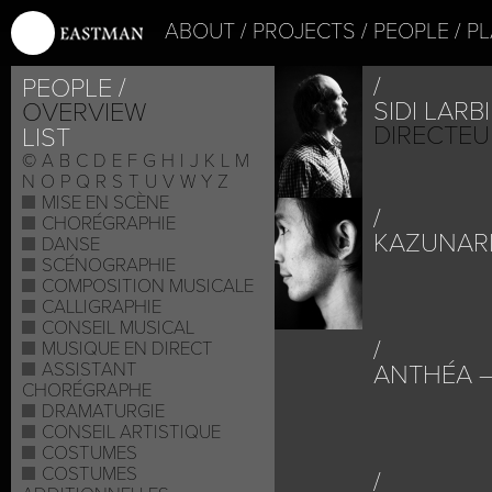
ABOUT
PROJECTS
PEOPLE
PL
PEOPLE
SIDI LARB
OVERVIEW
DIRECTEU
LIST
©
A
B
C
D
E
F
G
H
I
J
K
L
M
N
O
P
Q
R
S
T
U
V
W
Y
Z
MISE EN SCÈNE
CHORÉGRAPHIE
KAZUNARI
DANSE
SCÉNOGRAPHIE
COMPOSITION MUSICALE
CALLIGRAPHIE
CONSEIL MUSICAL
MUSIQUE EN DIRECT
ASSISTANT
ANTHÉA –
CHORÉGRAPHE
DRAMATURGIE
CONSEIL ARTISTIQUE
COSTUMES
COSTUMES