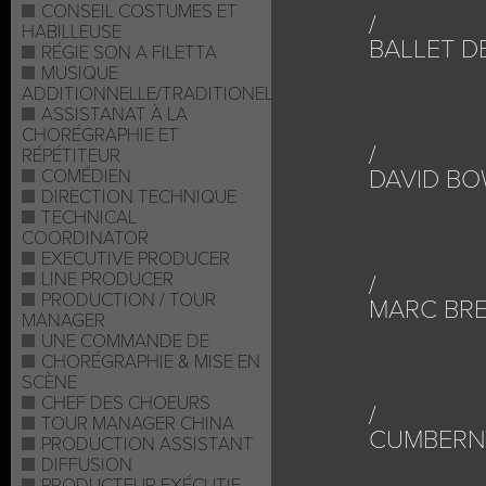
CONSEIL COSTUMES ET
HABILLEUSE
BALLET D
RÉGIE SON A FILETTA
MUSIQUE
ADDITIONNELLE/TRADITIONELLE
ASSISTANAT À LA
CHORÉGRAPHIE ET
RÉPÉTITEUR
DAVID BO
COMÉDIEN
DIRECTION TECHNIQUE
TECHNICAL
COORDINATOR
EXECUTIVE PRODUCER
LINE PRODUCER
PRODUCTION / TOUR
MARC BR
MANAGER
UNE COMMANDE DE
CHORÉGRAPHIE & MISE EN
SCÈNE
CHEF DES CHOEURS
TOUR MANAGER CHINA
CUMBERN
PRODUCTION ASSISTANT
DIFFUSION
PRODUCTEUR EXÉCUTIF