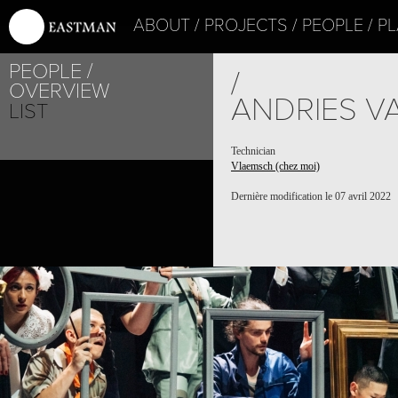
ABOUT
PROJECTS
PEOPLE
PL
PEOPLE
/
OVERVIEW
ANDRIES V
LIST
Technician
Vlaemsch (chez moi)
Dernière modification le 07 avril 2022