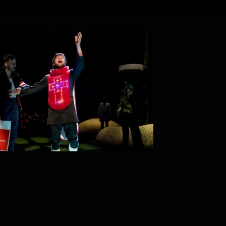
PROJECT /
ADAM’S APP