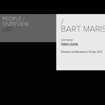
PEOPLE
/
OVERVIEW
BART MARI
LIST
Live music
Adam’s Appels
Dernière modification le 18 juin 2012