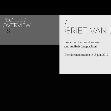
PEOPLE
/
OVERVIEW
GRIET VAN 
LIST
Production / technical manager
Corpus Bach
,
Tempus Fugit
Dernière modification le 18 juin 2012