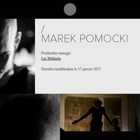
/
MAREK POMOCKI
Production manager
Les Médusés
PROJECT /
LES MÉDUSÉS
Dernière modification le 17 janvier 2017