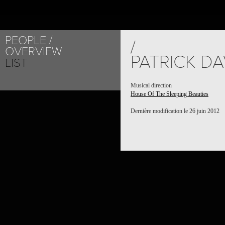
PEOPLE
/
OVERVIEW
PATRICK DA
LIST
Musical direction
House Of The Sleeping Beauties
Dernière modification le 26 juin 2012