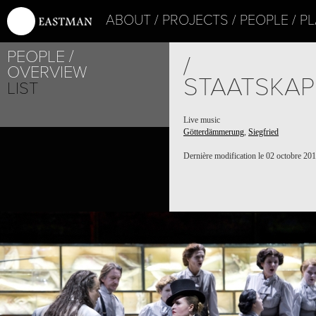
ABOUT
PROJECTS
PEOPLE
PL
PEOPLE
/
OVERVIEW
STAATSKAP
LIST
Live music
Götterdämmerung
,
Siegfried
Dernière modification le 02 octobre 20