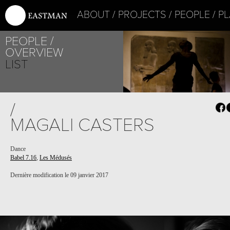
ABOUT
PROJECTS
PEOPLE
PL
PEOPLE
OVERVIEW
LIST
PROJECT /
/
LES MÉDUSÉS
MAGALI CASTERS
Dance
Babel 7.16
,
Les Médusés
Dernière modification le 09 janvier 2017