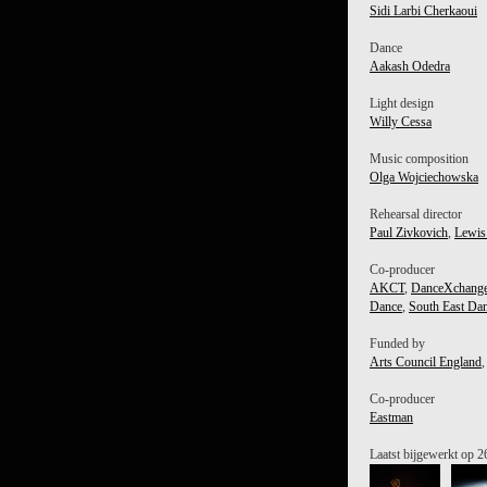
Sidi Larbi Cherkaoui
Dance
Aakash Odedra
Light design
Willy Cessa
Music composition
Olga Wojciechowska
Rehearsal director
Paul Zivkovich
,
Lewis
Co-producer
AKCT
,
DanceXchang
Dance
,
South East Da
Funded by
Arts Council England
,
Co-producer
Eastman
Laatst bijgewerkt op 