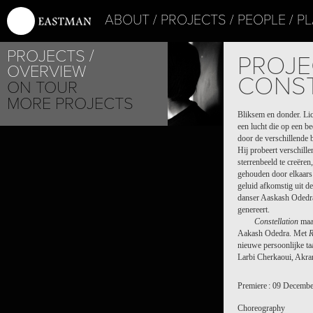
ABOUT
PROJECTS
PEOPLE
PL
PROJECTS
PROJE
OVERVIEW
CONST
ON TOUR
MORE PROJECTS
Bliksem en donder. Lich
een lucht die op een be
door de verschillende b
Hij probeert verschill
sterrenbeeld te creër
gehouden door elkaars 
geluid afkomstig uit de
danser Aaskash Odedra a
genereert.
Constellation
maak
Aakash Odedra. Met
R
nieuwe persoonlijke ta
Larbi Cherkaoui, Akra
Premiere : 09 Decemb
Choreography