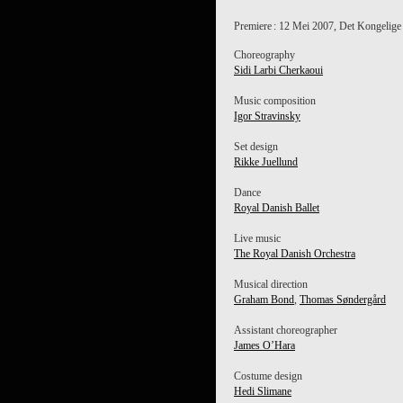
Premiere : 12 Mei 2007, Det Kongelige
Choreography
Sidi Larbi Cherkaoui
Music composition
Igor Stravinsky
Set design
Rikke Juellund
Dance
Royal Danish Ballet
Live music
The Royal Danish Orchestra
Musical direction
Graham Bond
,
Thomas Søndergård
Assistant choreographer
James O’Hara
Costume design
Hedi Slimane