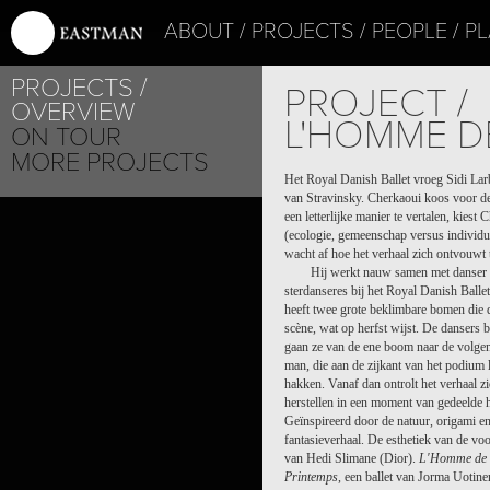
ABOUT
PROJECTS
PEOPLE
PL
PROJECTS
PROJECT /
OVERVIEW
L'HOMME D
ON TOUR
MORE PROJECTS
Het Royal Danish Ballet vroeg Sidi La
van Stravinsky. Cherkaoui koos voor 
een letterlijke manier te vertalen, kies
(ecologie, gemeenschap versus individu,
wacht af hoe het verhaal zich ontvouwt t
Hij werkt nauw samen met danser 
sterdanseres bij het Royal Danish Balle
heeft twee grote beklimbare bomen die d
scène, wat op herfst wijst. De dansers
gaan ze van de ene boom naar de volgend
man, die aan de zijkant van het podium 
hakken. Vanaf dan ontrolt het verhaal 
herstellen in een moment van gedeelde 
Geïnspireerd door de natuur, origami e
fantasieverhaal. De esthetiek van de vo
van Hedi Slimane (Dior).
L'Homme
de 
Printemps
, een ballet van Jorma Uotine