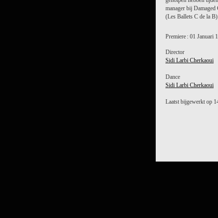
geholpen hebben tijden
manager bij Damaged G
(Les Ballets C de la B)
Premiere : 01 Januari 
Director
Sidi Larbi Cherkaoui
Dance
Sidi Larbi Cherkaoui
Laatst bijgewerkt op 1