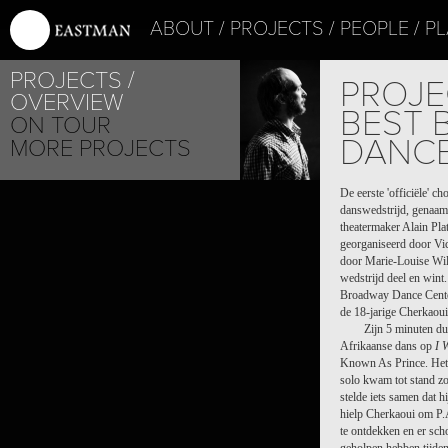
ABOUT
PROJECTS
PEOPLE
PL
PROJECTS
PROJE
OVERVIEW
BEST 
ON TOUR
DANC
MORE PROJECTS
De eerste 'officiële' c
danswedstrijd, genaamd
theatermaker Alain Pla
georganiseerd door Vic
door Marie-Louise Wild
wedstrijd deel en wint
Broadway Dance Center
de 18-jarige Cherkaou
Zijn 5 minuten du
Afrikaanse dans op
I 
Known As Prince. Het 
solo kwam tot stand z
stelde iets samen dat h
hielp Cherkaoui om P.
te ontdekken en er scho