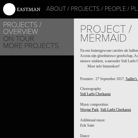
ABOUT
PROJECTS
PEOPLE
PL
PROJECTS
PROJECT /
OVERVIEW
MERMAID
ON TOUR
MORE PROJECTS
Na een buitengewone carrière als ballets
Acosta zijn gloednieuwe gezelschap, A
nieuwe stukken, waaronder Sidi Larbi 
Meer info binnenkort!
Premiere : 27 September 2017,
Sadler's
Choreography
Sidi Larbi Cherkaoui
Music composition
Woojae Park
,
Sidi Larbi Cherkaoui
Additional music
Erik Satie
Dance