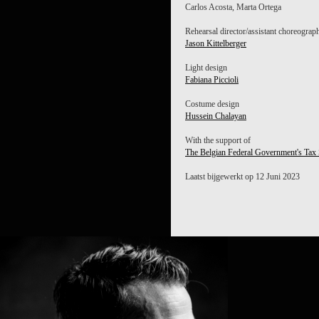
Carlos Acosta, Marta Ortega
Rehearsal director/assistant choreograp
Jason Kittelberger
Light design
Fabiana Piccioli
Costume design
Hussein Chalayan
With the support of
The Belgian Federal Government's Tax
Laatst bijgewerkt op 12 Juni 2023