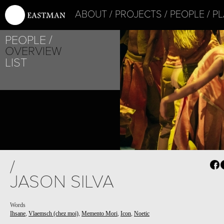
ABOUT
PROJECTS
PEOPLE
PL
PEOPLE
OVERVIEW
LIST
/
JASON SILVA
Words
Ihsane
,
Vlaemsch (chez moi)
,
Memento Mori
,
Icon
,
Noetic