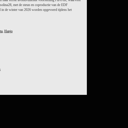
 haar eerste avondvullende voorstelling
Fareras
, waarvoor
 Orsolina28, met de steun en coproductie van de EDF
al in de winter van 2026 worden opgevoerd tijdens het
ta
,
Hanjo
6