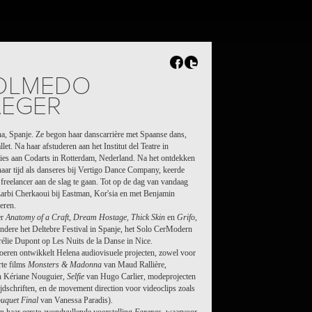
OLMEDO
EGER
a, Spanje. Ze begon haar danscarrière met Spaanse dans,
llet. Na haar afstuderen aan het Institut del Teatre in
dies aan Codarts in Rotterdam, Nederland. Na het ontdekken
haar tijd als danseres bij Vertigo Dance Company, keerde
freelancer aan de slag te gaan. Tot op de dag van vandaag
Larbi Cherkaoui bij Eastman, Kor'sia en met Benjamin
eren.
er
Anatomy of a Craft
,
Dream Hostage
,
Thick Skin
en
Grifo
,
ndere het Deltebre Festival in Spanje, het Solo CerModern
urélie Dupont op Les Nuits de la Danse in Nice.
toeren ontwikkelt Helena audiovisuele projecten, zowel voor
rte films
Monsters & Madonna
van Maud Rallière,
 Kériane Nouguier,
Selfie
van Hugo Carlier, modeprojecten
dschriften, en de movement direction voor videoclips zoals
uquet Final
van Vanessa Paradis).