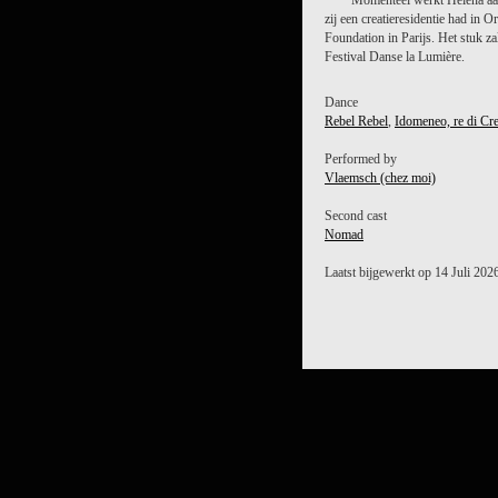
Momenteel werkt Helena aan
zij een creatieresidentie had in
Foundation in Parijs. Het stuk z
Festival Danse la Lumière.
Dance
Rebel Rebel
,
Idomeneo, re di Cre
Performed by
Vlaemsch (chez moi)
Second cast
Nomad
Laatst bijgewerkt op 14 Juli 202