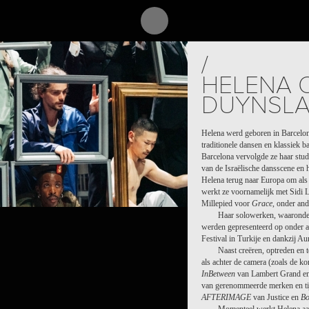
/
HELENA 
DUYNSLA
Helena werd geboren in Barcelon
traditionele dansen en klassiek ba
Barcelona vervolgde ze haar stu
van de Israëlische dansscene en 
Helena terug naar Europa om als 
werkt ze voornamelijk met Sidi 
Millepied voor
Grace
, onder and
Haar solowerken, waarond
werden gepresenteerd op onder a
MOI)
Festival in Turkije en dankzij A
Naast creëren, optreden en 
als achter de camera (zoals de ko
InBetween
van Lambert Grand en
van gerenommeerde merken en tij
AFTERIMAGE
van Justice en
Bo