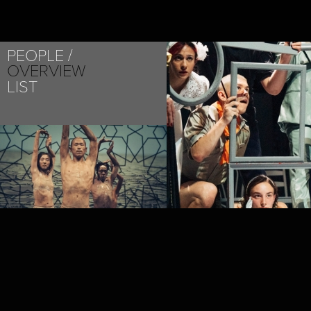
PEOPLE
OVERVIEW
LIST
PROJECT /
NOMAD
PROJECT /
VLAEMSCH (CHEZ 