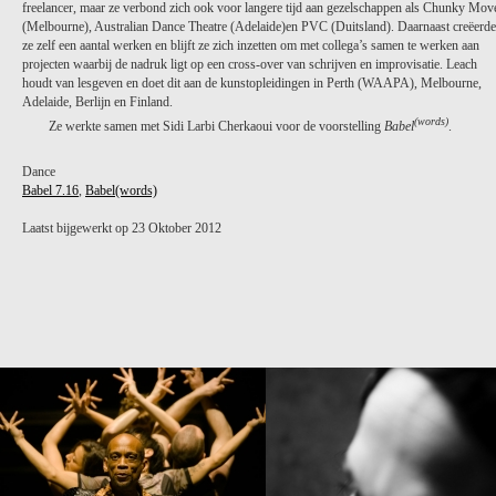
freelancer, maar ze verbond zich ook voor langere tijd aan gezelschappen als Chunky Mov
(Melbourne), Australian Dance Theatre (Adelaide)en PVC (Duitsland). Daarnaast creëerde
ze zelf een aantal werken en blijft ze zich inzetten om met collega’s samen te werken aan
projecten waarbij de nadruk ligt op een cross-over van schrijven en improvisatie. Leach
houdt van lesgeven en doet dit aan de kunstopleidingen in Perth (WAAPA), Melbourne,
Adelaide, Berlijn en Finland.
(words)
Ze werkte samen met Sidi Larbi Cherkaoui voor de voorstelling
Babel
.
Dance
Babel 7.16
,
Babel(words)
Laatst bijgewerkt op 23 Oktober 2012
PROJECT /
BABEL(WORDS)