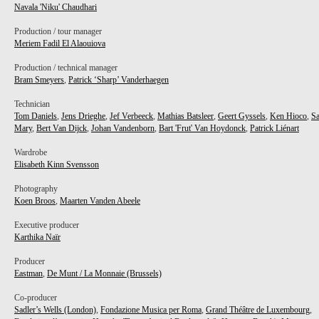
Navala 'Niku' Chaudhari
Production / tour manager
Meriem Fadil El Alaouiova
Production / technical manager
Bram Smeyers
,
Patrick ‘Sharp’ Vanderhaegen
Technician
Tom Daniels
,
Jens Drieghe
,
Jef Verbeeck
,
Mathias Batsleer
,
Geert Gyssels
,
Ken Hioco
,
S
MER
Mary
,
Bert Van Dijck
,
Johan Vandenborn
,
Bart 'Frut' Van Hoydonck
,
Patrick Liénart
AL
Wardrobe
Elisabeth Kinn Svensson
Photography
Koen Broos
,
Maarten Vanden Abeele
Executive producer
Karthika Naïr
Producer
Eastman
,
De Munt / La Monnaie (Brussels)
Co-producer
Sadler’s Wells (London)
,
Fondazione Musica per Roma
,
Grand Théâtre de Luxembourg
,