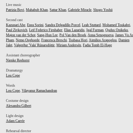
Live music
Patrizia Bovi
,
Mahabub Khan
,
Sattar Khan
,
Gabriele Miracle
,
Shogo Yoshii
Second cast
Kazunari Abe
,
Enea Sorini
,
Sandra Delgadillo Porcel
,
Leah Stuttard
,
Mohamed Toukabri
,
Paul Zivkovich
,
Leif Federico Firnhaber
,
Elias Lazaridis
,
Igal Furman
,
Qudus Onikeku
,
Majon van der Schot
,
Sang-Hun Lee
,
Pol Van den Broek
,
Anna Senognoeva
,
James Vu A
Pham
,
Nemo Oeghoede
,
Francesca Breschi
,
Tsubasa Hori
,
Aimilios Arapoglou
,
Damien
Jalet
,
Valgerður 'Vala' Rúnarsdóttir
,
Miriam Andersén
,
Fadia Tomb El-Hage
Assistant choreographer
Nienke Reehorst
Dramaturgy
Lou Cope
Words
Lou Cope
,
Vilayanur Ramachandran
Costume design
Alexandra Gilbert
Light design
Adam Carrée
Rehearsal director