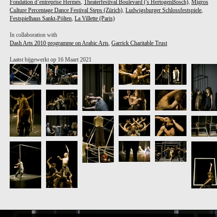
Fondation d’entreprise Hermès
,
Theaterfestival Boulevard ('s HertogenBosch)
,
Migros
Culture Percentage Dance Festival Steps (Zürich)
,
Ludwigsburger Schlossfestspiele
,
Festspielhaus Sankt-Pölten
,
La Villette (Paris)
In collaboration with
Dash Arts 2010 programme on Arabic Arts
,
Garrick Charitable Trust
Laatst bijgewerkt op 16 Maart 2021