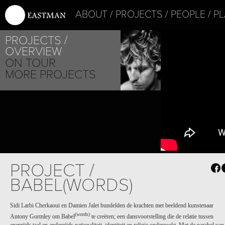
ABOUT
PROJECTS
PEOPLE
PL
PROJECTS
OVERVIEW
ON TOUR
MORE PROJECTS
PROJECT /
BABEL(WORDS)
Sidi Larbi Cherkaoui en Damien Jalet bundelden de krachten met beeldend kunstenaar
(words)
Antony Gormley om Babel
te creëren; een dansvoorstelling die de relatie tussen