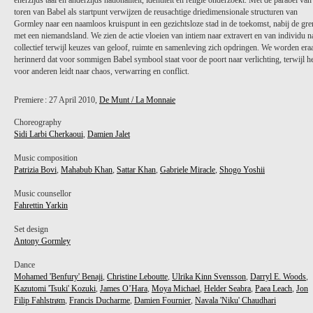
enerzijds taal en anderzijds nationaliteit, identiteit en religie onderzoekt. Met de parabel van
toren van Babel als startpunt verwijzen de reusachtige driedimensionale structuren van
Gormley naar een naamloos kruispunt in een gezichtsloze stad in de toekomst, nabij de gre
met een niemandsland. We zien de actie vloeien van intiem naar extravert en van individu n
collectief terwijl keuzes van geloof, ruimte en samenleving zich opdringen. We worden era
herinnerd dat voor sommigen Babel symbool staat voor de poort naar verlichting, terwijl h
voor anderen leidt naar chaos, verwarring en conflict.
Premiere : 27 April 2010,
De Munt / La Monnaie
Choreography
Sidi Larbi Cherkaoui
,
Damien Jalet
Music composition
Patrizia Bovi
,
Mahabub Khan
,
Sattar Khan
,
Gabriele Miracle
,
Shogo Yoshii
Music counsellor
Fahrettin Yarkin
Set design
Antony Gormley
Dance
Mohamed 'Benfury' Benaji
,
Christine Leboutte
,
Ulrika Kinn Svensson
,
Darryl E. Woods
,
Kazutomi 'Tsuki' Kozuki
,
James O’Hara
,
Moya Michael
,
Helder Seabra
,
Paea Leach
,
Jon
Filip Fahlstrøm
,
Francis Ducharme
,
Damien Fournier
,
Navala 'Niku' Chaudhari